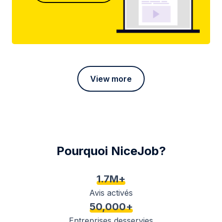
View more
Pourquoi NiceJob?
1.7M+
Avis activés
50,000+
Entreprises desservies